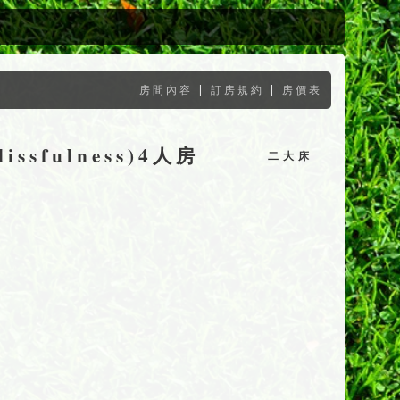
|
|
房間內容
訂房規約
房價表
issfulness)4人房
二大床