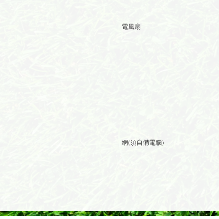
冷氣
電風扇
﹡ 3
﹡ 淋
﹡ 中
﹡ 客
網(須自備電腦)