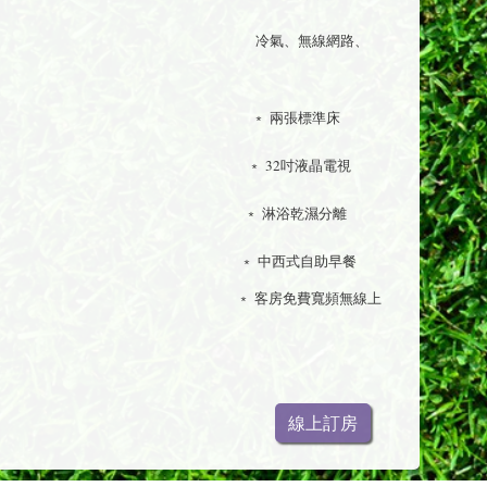
、無線網路、
﹡
兩張標準床
2吋液晶電視
浴乾濕分離
西式自助早餐
房免費寬頻無線上
線上訂房