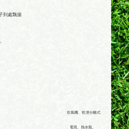
子到處飄揚
，
、乾溼分離式
、熱水瓶、