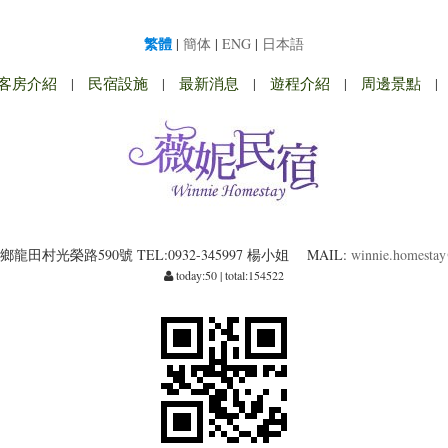
繁體
|
簡体
|
ENG
|
日本語
客房介紹
|
民宿設施
|
最新消息
|
遊程介紹
|
周邊景點
|
鄉龍田村光榮路590號
TEL:0932-345997 楊小姐
MAIL:
winnie.homesta
today:50 | total:154522