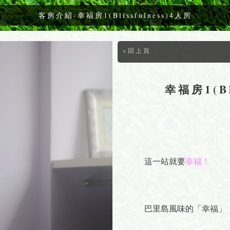
客房介紹-幸福房1(Blissfulness)4人房
<回上頁
幸福房1(Bl
這一站就要
幸福！
巴里島風味的「幸福」