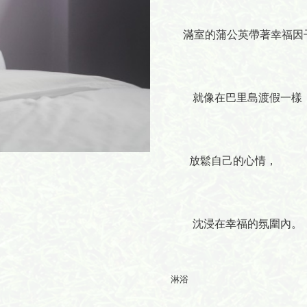
滿室的蒲公英帶著幸福因
就像在巴里島渡假一樣
放鬆自己的心情，
沈浸在幸福的氛圍內。
吹風機
淋浴
電視